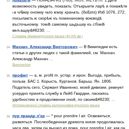
показати
— ПОКА|ЗАТИ1 (765), ЖОУ, ЖЕТЬ гл. 1.Дать
93
возможность увидеть, показать: Отъкрыите ларѣ и покажѣте
˫а чл҃вкѹ ономѹ чьто ѥмѹ хранѧть. (δείξατε) Изб 1076, 272;
посылаѥть ѥ скорѣѥ къ поминаномѹ воѥводѣ
въсточьномѹ. томꙊ самомѹ шьдъшѹ къ ст҃омꙊ
вел˫ащѹ&#8230; …
Словарь древнерусского языка (XI-XIV вв.)
Махнач, Александр Викторович
— В Википедии есть
94
статьи о других людях с такой фамилией, см. Махнач.
Александр Махнач …
Википедия
профит
— а, м. profit m. устар. и ирон. Выгода, прибыль,
95
польза. БАС 1. Корысть. Курганов. Барыш. Ян. 1806.
Податель сего, Сержант Иваненко, моей дивизии, ревнует
усердно принять службу в Лейб Гвардии, ласкаясь
удобностию в продолжении оной, по своим&#8230; …
Исторический словарь галлицизмов русского языка
пур прандр л'эр
— * pour prendre l air. Освежиться,
96
размяться. Послеобеденная дремота князя продолжалась
часа два, затем он вышел из дома, pour prendre l air, как он