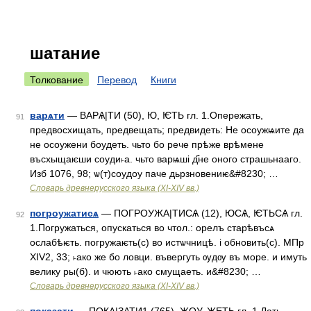
шатание
Толкование
Перевод
Книги
варѧти
— ВАРѦ|ТИ (50), Ю, ѤТЬ гл. 1.Опережать,
91
предвосхищать, предвещать; предвидеть: Не осоужѩите да
не осоужени боудеть. чьто бо рече прѣже врѣмене
въсхыщаѥши соуди˫а. чьто варѩшi д҃не оного страшьнааго.
Изб 1076, 98; ѡ(т)соудоу паче дьрзновениѥ&#8230; …
Словарь древнерусского языка (XI-XIV вв.)
погроужатисѧ
— ПОГРОУЖА|ТИСѦ (12), ЮСѦ, ѤТЬСѦ гл.
92
1.Погружаться, опускаться во чтол.: орелъ старѣвъсѧ
ослабѣѥть. погружаѥть(с) во истѡчницѣ. i обновить(с). МПр
XIV2, 33; ˫ако же бо ловци. въвергуть ѹдѹ въ море. и имуть
велику ры(б). и чюють ˫ако смущаеть. и&#8230; …
Словарь древнерусского языка (XI-XIV вв.)